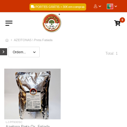
Bem-Vindos à noss
PORTES GRÁTIS > 30€ em compras
0
AZEITONAS \ Preta Fatiada
Total: 1
LJ.PF930SC
Azeitona Preta Ox. Fatiada