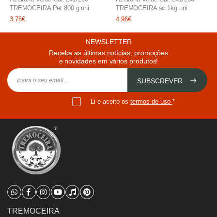
TREMOCEIRA Pet 800 g uni
TREMOCEIRA sc 1kg uni
3,76€
4,96€
NEWSLETTER
Receba as últimas notícias, promoções
e novidades em vários produtos!
SUBSCREVER
Li e aceito os
termos de uso
*
TREMOCEIRA