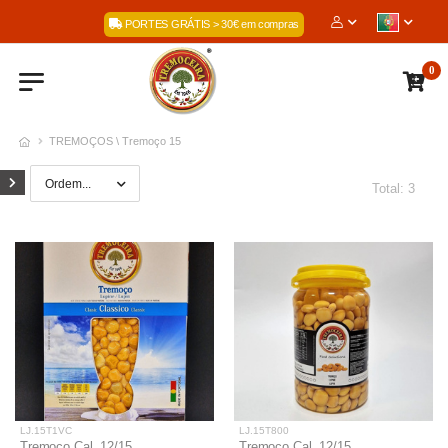
Bem-Vindos à nossa loja online: A 
PORTES GRÁTIS > 30€ em compras
0
TREMOÇOS \ Tremoço 15
Total: 3
LJ.15T1VC
LJ.15T800
Tremoço Cal. 12/15
Tremoço Cal. 12/15