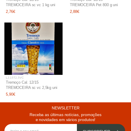
TREMOCEIRA sc vc 1 kg uni
TREMOCEIRA Pet 800 g uni
2,76€
2,88€
LJ.15T2,5VC
Tremoço Cal. 12/15
TREMOCEIRA sc vc 2,5kg uni
5,90€
NEWSLETTER
Receba as últimas notícias, promoções
e novidades em vários produtos!