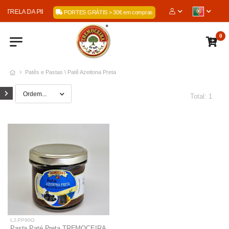
 ESTRELA DA PIEDADE, LDA
PORTES GRÁTIS > 30€ em compras
0
Patês e Pastas \ Patê Azeitona Preta
Total: 1
LJ.PP90G
Pasta Paté Preta TREMOCEIRA