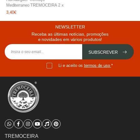
Mediterraneo TREMOCEIRA 2 x
100g uni
3,40€
NEWSLETTER
Receba as últimas notícias, promoções
e novidades em vários produtos!
SUBSCREVER
Li e aceito os
termos de uso
*
TREMOCEIRA