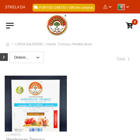
A ESTRELA DA PIEDADE, LDA
PORTES GRÁTIS > 30€ em compras
0
LINHA SAUDÁVEL \ Hamb. Tremoço Mediterrâneo
Total: 1
LJ.HM200
Hamburguer Tremoço