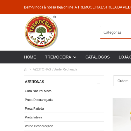
Bem-Vindos à nossa loja online: A TREMOCEIRA ESTRELA DA PIE
HOME
TREMOCEIRA
CATÁLOGOS
LOJA 
AZEITONAS \ Verde Recheada
AZEITONAS
Cura Natural Mista
Preta Descaroçada
Preta Fatiada
Preta Inteira
Verde Descaroçada