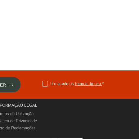
Li e aceito os
termos de uso
*
VER
NFORMAÇÃO LEGAL
rmos de Utilização
litica de Privacidade
vro de Reclamações