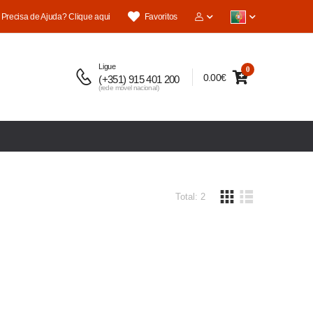
Precisa de Ajuda? Clique aqui
Favoritos
Ligue
0
0.00€
(+351) 915 401 200
(rede móvel nacional)
Total: 2