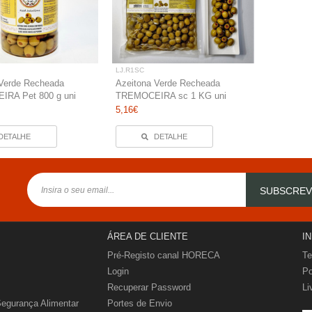
LJ.R1SC
 Verde Recheada
Azeitona Verde Recheada
RA Pet 800 g uni
TREMOCEIRA sc 1 KG uni
5,16€
DETALHE
DETALHE
SUBSCRE
ÁREA DE CLIENTE
I
Pré-Registo canal HORECA
Te
Login
Po
Recuperar Password
Li
Segurança Alimentar
Portes de Envio