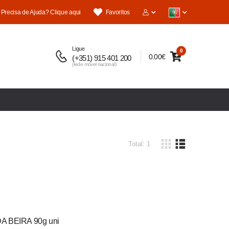
Precisa de Ajuda? Clique aqui
Favoritos
Ligue
0
0.00€
(+351) 915 401 200
(rede móvel nacional)
Total: 1
A BEIRA 90g uni