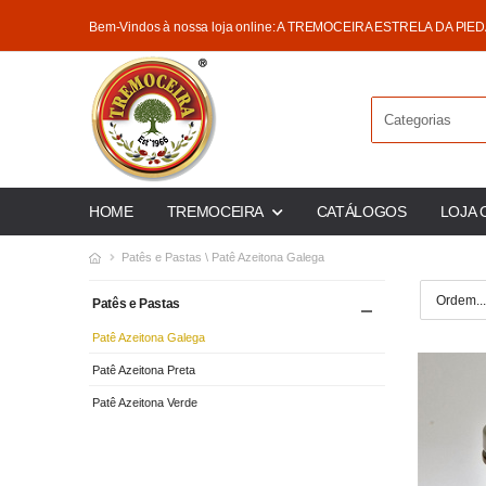
Bem-Vindos à nossa loja online: A TREMOCEIRA ESTRELA DA PIE
HOME
TREMOCEIRA
CATÁLOGOS
LOJA 
Patês e Pastas \ Patê Azeitona Galega
Patês e Pastas
Patê Azeitona Galega
Patê Azeitona Preta
Patê Azeitona Verde