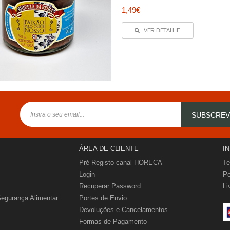
1,49€
VER DETALHE
SUBSCRE
ÁREA DE CLIENTE
I
Pré-Registo canal HORECA
Te
Login
Po
Recuperar Password
Li
Segurança Alimentar
Portes de Envio
Devoluções e Cancelamentos
Formas de Pagamento