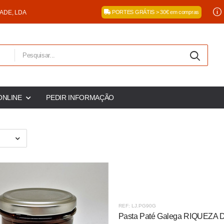
DADE, LDA
PORTES GRÁTIS > 30€ em compras
ONLINE
PEDIR INFORMAÇÃO
REF: LJ.PG90G
Pasta Paté Galega RIQUEZA D