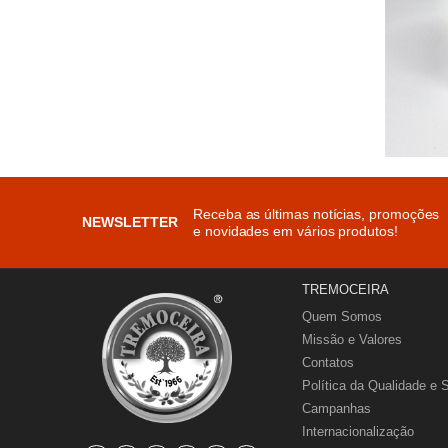
Receba as últimas notícias, promoções
NEWSLETTER
e novidades em vários produtos!
TREMOCEIRA
Quem Somos
Missão e Valores
Contatos
Política da Qualidade e 
Campanhas
Internacionalização