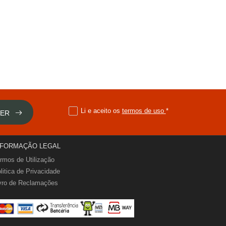
Li e aceito os
termos de uso
*
VER
NFORMAÇÃO LEGAL
rmos de Utilização
litica de Privacidade
vro de Reclamações