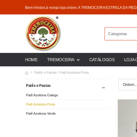
Bem-Vindos à nossa loja online: A TREMOCEIRA ESTRELA DA PIE
HOME
TREMOCEIRA
CATÁLOGOS
LOJA 
Patês e Pastas \ Patê Azeitona Preta
Patês e Pastas
Patê Azeitona Galega
Patê Azeitona Preta
Patê Azeitona Verde