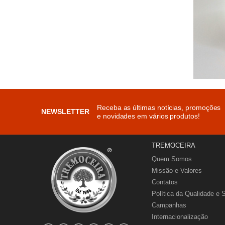
Receba as últimas notícias, promoções
NEWSLETTER
e novidades em vários produtos!
TREMOCEIRA
Quem Somos
Missão e Valores
Contatos
Política da Qualidade e 
Campanhas
Internacionalização