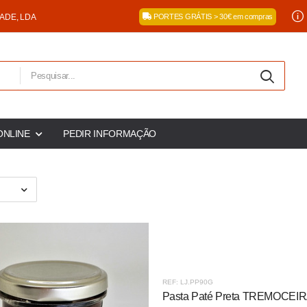
DADE, LDA
PORTES GRÁTIS > 30€ em compras
ONLINE
PEDIR INFORMAÇÃO
REF: LJ.PP90G
Pasta Paté Preta TREMOCEIRA