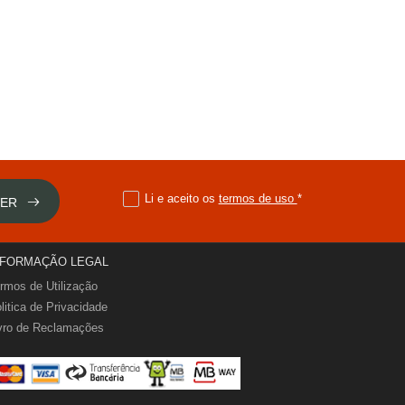
Li e aceito os
termos de uso
*
VER
NFORMAÇÃO LEGAL
rmos de Utilização
litica de Privacidade
vro de Reclamações