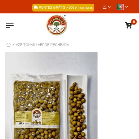
Bem-Vindos à nossa l
PORTES GRÁTIS > 30€ em compras
0
.
AZEITONAS \ VERDE RECHEADA