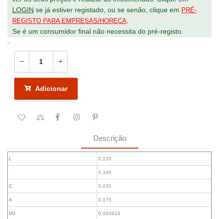
LOGIN
se já estiver registado, ou se senão, clique em
PRÉ-
.
REGISTO PARA EMPRESAS/HORECA
Se é um consumidor final não necessita do pré-registo.
"
Adicionar
Descrição
L
0,220
0,340
C
0,035
A
0,175
M3
0,002618