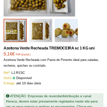
Azeitona Verde Recheada TREMOCEIRA sc 1 KG uni
5,16€
PVP (iva incl.)
Azeitona Verde Recheada com Pasta de Pimento ideal para saladas,
recheios, quiches ou cocktails.
LJ.R1SC
Refª:
Disponivel
Stock
até 10 dias úteis
Entrega:
ATENÇÃO: Empresas de revenda/distribuição e canal
Horeca, devem estar previamente registados neste site para
ver os seus preços e realizar as encomendas. Clique em