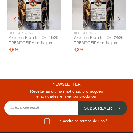
REF: LJ.PEX1SC
REF: LJ.1P1SC
Azeitona Preta Int. Ox. 18/20
Azeitona Preta Int. Ox. 24/26
TREMOCEIRA sc 1kg uni
TREMOCEIRA sc 1kg uni
4,64€
4,32€
NEWSLETTER
Receba as últimas notícias, promoções
e novidades em vários produtos!
SUBSCREVER
Li e aceito os
termos de uso
*