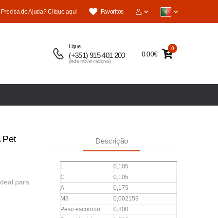
Precisa de Ajuda? Clique aqui
Favoritos
Ligue
0
0.00€
(+351) 915 401 200
(rede móvel nacional)
 Pet
Descrição
L
0,105
C
0,105
Ideal para
A
0,175
M3
0,002159
Peso escorrido
0,800