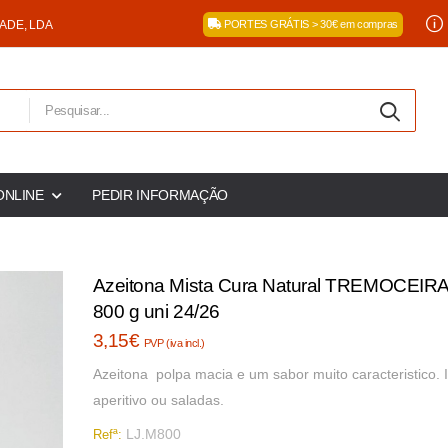
DADE, LDA
PORTES GRÁTIS > 30€ em compras
ONLINE
PEDIR INFORMAÇÃO
Azeitona Mista Cura Natural TREMOCEIRA
800 g uni 24/26
3,15€
PVP (iva incl.)
Azeitona polpa macia e um sabor muito caracteristico. 
aperitivo ou saladas.
LJ.M800
Refª: