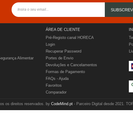
SUBSCRE
ÁREA DE CLIENTE
I
Pré-Registo canal HORECA
Te
Login
Po
Recuperar Password
Li
Segurança Alimentar
Portes de Envio
Devoluções e Cancelamentos
Formas de Pagamento
FAQs - Ajuda
Favoritos
Comparador
 os direitos reservados. by
CodeMind.pt
- Parceiro Digital desde 2021.