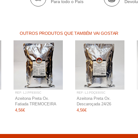
Para todo o País
Devolu
OUTROS PRODUTOS QUE TAMBÉM VAI GOSTAR
REF: LJ.PF930SC
REF: LJ.PDÇ930SC
Azeitona Preta Ox.
Azeitona Preta Ox.
Fatiada TREMOCEIRA
Descaroçada 24/26
sc 930 g uni
TREMOCEIRA sc 930 g
4,56€
4,56€
uni