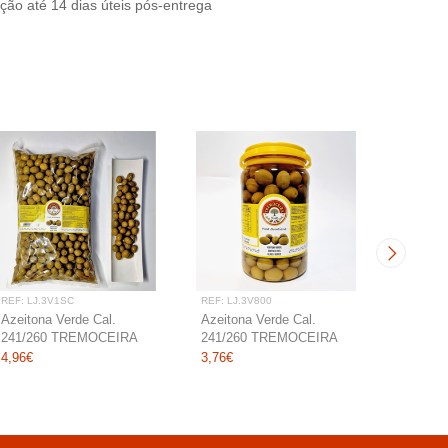
ção até 14 dias úteis pós-entrega
REF: LJ.3V1SC
REF: LJ.3V800
REF: LJ.
Azeitona Verde Cal.
Azeitona Verde Cal.
Azeiton
241/260 TREMOCEIRA
241/260 TREMOCEIRA
TREMO
sc 1kg uni
Pet 800 g uni
uni
4,96€
3,76€
5,28€