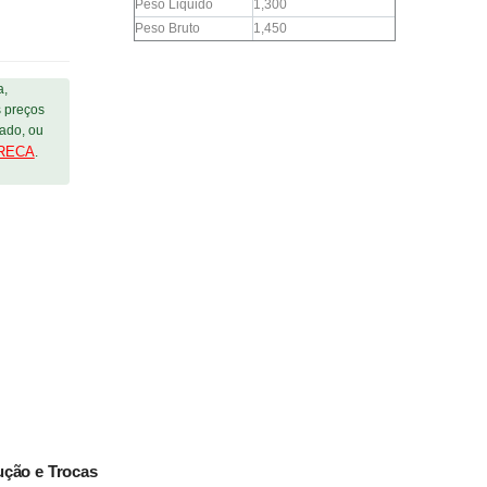
Peso Liquido
1,300
Peso Bruto
1,450
a,
s preços
tado, ou
RECA
.
ução e Trocas