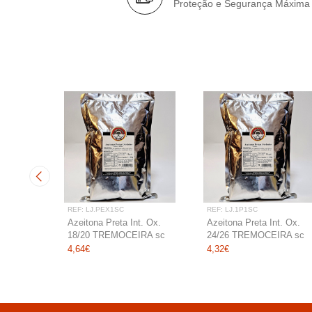
Proteção e Segurança Máxima
REF: LJ.PEX1SC
REF: LJ.1P1SC
remoço
Azeitona Preta Int. Ox.
Azeitona Preta Int. Ox.
18/20 TREMOCEIRA sc
24/26 TREMOCEIRA sc
1kg uni
1kg uni
4,64€
4,32€