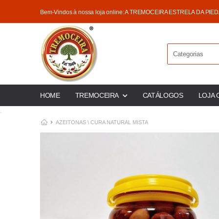
Bem-Vindos à nossa loja online: A TREMOCEIRA ESTRELA DA PIE
HOME
TREMOCEIRA
CATÁLOGOS
LOJA 
.
AZEITONAS \ CURA NATURAL MISTA