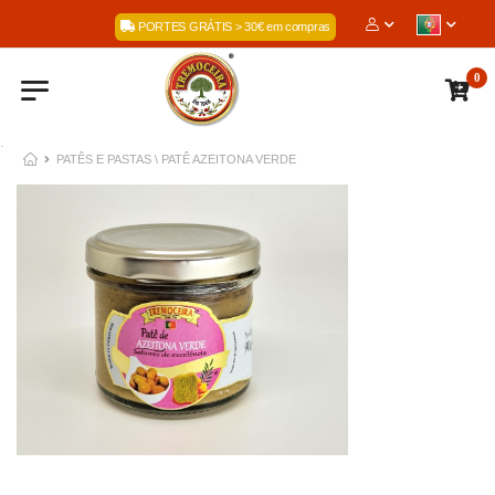
Bem-Vindos à nossa loja online: A TREM
PORTES GRÁTIS > 30€ em compras
0
.
PATÊS E PASTAS \ PATÊ AZEITONA VERDE