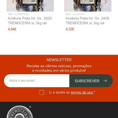
REF: LJ.PEX1SC
REF: LJ.1P1SC
Azeitona Preta Int. Ox. 18/20
Azeitona Preta Int. Ox. 24/26
TREMOCEIRA sc 1kg uni
TREMOCEIRA sc 1kg uni
4,64€
4,32€
NEWSLETTER
Receba as últimas notícias, promoções
e novidades em vários produtos!
SUBSCREVER
Li e aceito os
termos de uso
*