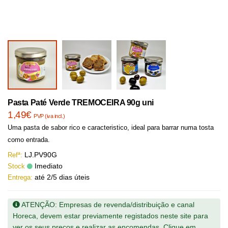
Pasta Paté Verde TREMOCEIRA 90g uni
1,49€
PVP (iva incl.)
Uma pasta de sabor rico e caracteristico, ideal para barrar numa tosta
como entrada.
LJ.PV90G
Refª:
Imediato
Stock
até 2/5 dias úteis
Entrega:
ATENÇÃO: Empresas de revenda/distribuição e canal
Horeca, devem estar previamente registados neste site para
ver os seus preços e realizar as encomendas. Clique em