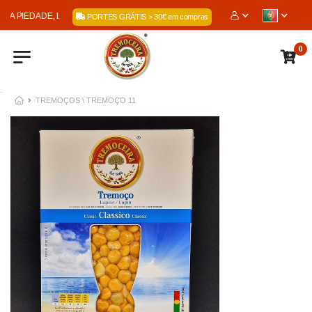
A PIEDADE, LDA
PORTES GRÁTIS > 30€ em compras
0
.
TREMOÇOS \ TREMOÇO 11