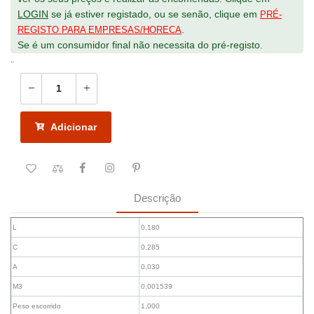
LOGIN
se já estiver registado, ou se senão, clique em
PRÉ-
.
REGISTO PARA EMPRESAS/HORECA
Se é um consumidor final não necessita do pré-registo.
"
Adicionar
Descrição
L
0,180
C
0,285
A
0,030
M3
0,001539
Peso escorrido
1,000