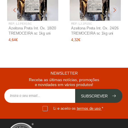
REF: LJ.PEX1SC
REF: LJ.1P1SC
Azeitona Preta Int. Ox. 18/20
Azeitona Preta Int. Ox. 24/26
TREMOCEIRA sc 1kg uni
TREMOCEIRA sc 1kg uni
4,64€
4,32€
NEWSLETTER
Receba as últimas notícias, promoções
e novidades em vários produtos!
SUBSCREVER
Li e aceito os
termos de uso
*