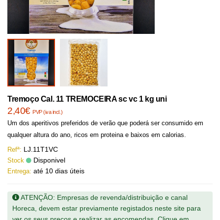
Tremoço Cal. 11 TREMOCEIRA sc vc 1 kg uni
2,40€
PVP (iva incl.)
Um dos aperitivos preferidos de verão que poderá ser consumido em
qualquer altura do ano, ricos em proteina e baixos em calorias.
LJ.11T1VC
Refª:
Disponivel
Stock
até 10 dias úteis
Entrega:
ATENÇÃO: Empresas de revenda/distribuição e canal
Horeca, devem estar previamente registados neste site para
ver os seus preços e realizar as encomendas. Clique em