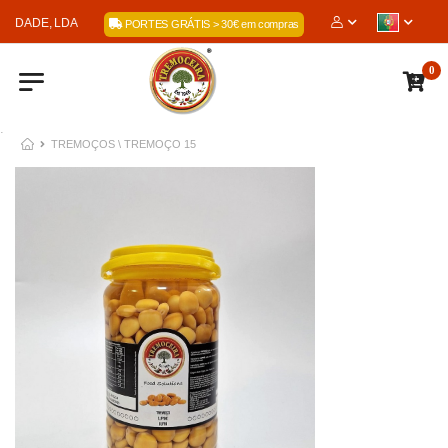
EDADE, LDA
PORTES GRÁTIS > 30€ em compras
0
.
TREMOÇOS \ TREMOÇO 15