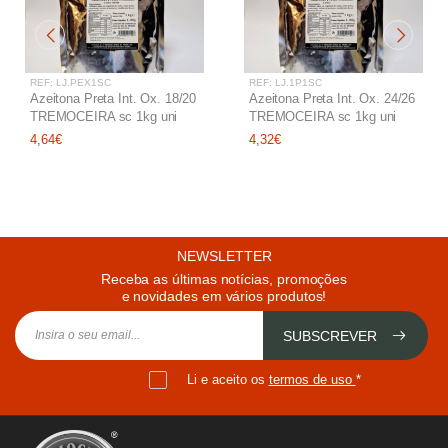
REF: LJ.PEX1SC
REF: LJ.1P1SC
Azeitona Preta Int. Ox. 18/20
Azeitona Preta Int. Ox. 24/26
TREMOCEIRA sc 1kg uni
TREMOCEIRA sc 1kg uni
4,64€
4,32€
NEWSLETTER
Receba as últimas notícias, promoções
e novidades em vários produtos!
SUBSCREVER
Li e aceito os
termos de uso
*