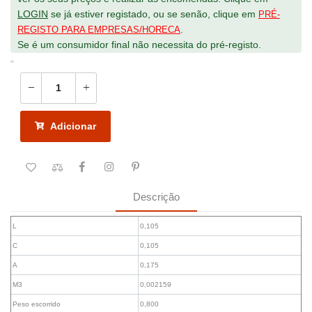
LOGIN
se já estiver registado, ou se senão, clique em
PRÉ-
.
REGISTO PARA EMPRESAS/HORECA
Se é um consumidor final não necessita do pré-registo.
"
Adicionar
Descrição
L
0,105
C
0,105
A
0,175
M3
0,002159
Peso escorrido
0,800